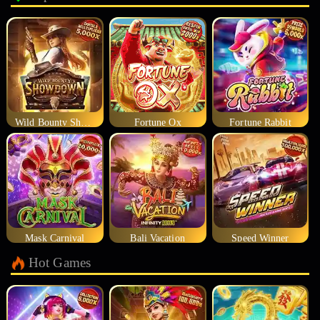
Wild Bounty Showdown
Fortune Ox
Fortune Rabbit
Mask Carnival
Bali Vacation
Speed Winner
Hot Games