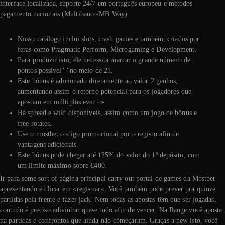
interface localizada, suporte 24/7 em português europeu e métodos
pagamento nacionais (Multibanco/MB Way).
Nosso catálogo inclui slots, crash games e também, criados por
feras como Pragmatic Perform, Microgaming e Development.
Para produzir isto, ele necessita marcar o grande número de
pontos possível” “no meio de 21.
Este bónus é adicionado diretamente ao valor 2 ganhos,
aumentando assim o retorno potencial para os jogadores que
apostam em múltiplos eventos.
Há spread e wild disponíveis, assim como um jogo de bônus e
free rotates.
Use o mostbet codigo promocional por o registo afin de
vantagens adicionais.
Este bónus pode chegar até 125% do valor do 1º depósito, com
um limite máximo sobre €400.
Ir para some sort of página principal carry out portal de games da Mostbet
apresentando e clicar em «registrar«. Você também pode prever pra quinze
partidas pela frente e fazer jack. Nem todas as apostas têm que ser jogadas,
contudo é preciso adivinhar quase tudo afin de vencer. Na Range você aposta
na partidas e confrontos que ainda não começaram. Graças a new isto, você