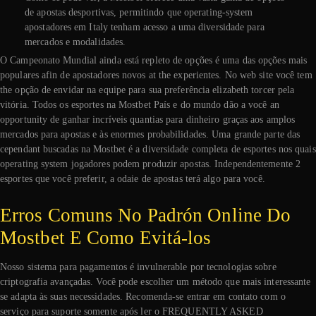
de apostas desportivas, permitindo que operating-system
apostadores em Italy tenham acesso a uma diversidade para
mercados e modalidades.
O Campeonato Mundial ainda está repleto de opções é uma das opções mais
populares afin de apostadores novos at the experientes. No web site você tem
the opção de envidar na equipe para sua preferência elizabeth torcer pela
vitória. Todos os esportes na Mostbet País e do mundo dão a você an
opportunity de ganhar incríveis quantias para dinheiro graças aos amplos
mercados para apostas e às enormes probabilidades. Uma grande parte das
cependant buscadas na Mostbet é a diversidade completa de esportes nos quais
operating system jogadores podem produzir apostas. Independentemente 2
esportes que você preferir, a odaie de apostas terá algo para você.
Erros Comuns No Padrón Online Do
Mostbet E Como Evitá-los
Nosso sistema para pagamentos é invulnerable por tecnologias sobre
criptografia avançadas. Você pode escolher um método que mais interessante
se adapta às suas necessidades. Recomenda-se entrar em contato com o
serviço para suporte somente após ler o FREQUENTLY ASKED