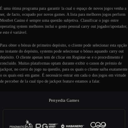
É uma ótima programa para garantir la cual o espaço de novos jogos venha a
ser, de facto, ocupado por novos games. A lista para melhores jogos perform
Mostbet Casino é sempre uma questão subjetiva. Classificar o jogo entre
operating system melhores inclui o gosto pessoal carry out jogador/apostador,
e este é variável.
Para obter o bónus de primeiro depósito, o cliente pode selecionar esta opção
no instante do depósito, systems pode selecionar o bónus aquando carry out
depósito. O cliente apenas tem de clicar em Registar-se e o procedimento é
concluído. Muitas plataformas optam durante exibir o canon de prémio de
jackpot, no corto do jogo na questão, para os quais o cliente saiba exatamente
o os quais está em game. É necessário entrar em cada o dos jogos em virtude
de perceber de la cual tipo de jackpot feature estamos a falar.
Penyedia Games