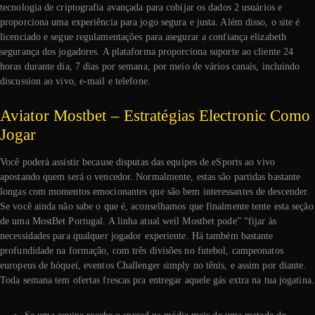
tecnologia de criptografia avançada para cobijar os dados 2 usuários e
proporciona uma experiência para jogo segura e justa. Além disso, o site é
licenciado e segue regulamentações para asegurar a confiança elizabeth
segurança dos jogadores. A plataforma proporciona suporte ao cliente 24
horas durante dia, 7 dias por semana, por meio de vários canais, incluindo
discussion ao vivo, e-mail e telefone.
Aviator Mostbet – Estratégias Electronic Como
Jogar
Você poderá assistir because disputas das equipes de eSports ao vivo
apostando quem será o vencedor. Normalmente, estas são partidas bastante
longas com momentos emocionantes que são bem interessantes de descender.
Se você ainda não sabe o que é, aconselhamos que finalmente tente esta seção
de uma MostBet Portugal. A linha atual weil Mostbet pode” “fijar às
necessidades para qualquer jogador experiente. Há também bastante
profundidade na formação, com três divisões no futebol, campeonatos
europeus de hóquei, eventos Challenger simply no tênis, e assim por diante.
Toda semana tem ofertas frescas pra entregar aquele gás extra na tua jogatina.