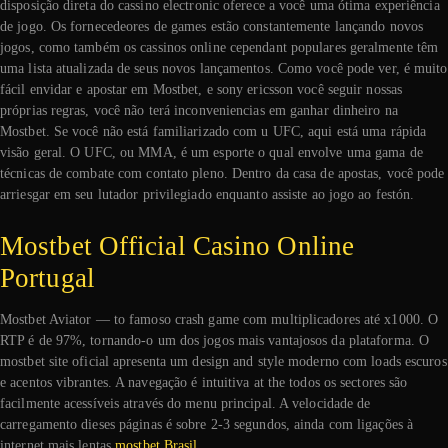
disposição direta do cassino electronic oferece a você uma ótima experiência
de jogo. Os fornecedeores de games estão constantemente lançando novos
jogos, como também os cassinos online cependant populares geralmente têm
uma lista atualizada de seus novos lançamentos. Como você pode ver, é muito
fácil envidar e apostar em Mostbet, e sony ericsson você seguir nossas
próprias regras, você não terá inconveniencias em ganhar dinheiro na
Mostbet. Se você não está familiarizado com u UFC, aqui está uma rápida
visão geral. O UFC, ou MMA, é um esporte o qual envolve uma gama de
técnicas de combate com contato pleno. Dentro da casa de apostas, você pode
arriesgar em seu lutador privilegiado enquanto assiste ao jogo ao festón.
Mostbet Official Casino Online
Portugal
Mostbet Aviator — to famoso crash game com multiplicadores até x1000. O
RTP é de 97%, tornando-o um dos jogos mais vantajosos da plataforma. O
mostbet site oficial apresenta um design and style moderno com loads escuros
e acentos vibrantes. A navegação é intuitiva at the todos os sectores são
facilmente acessíveis através do menu principal. A velocidade de
carregamento dieses páginas é sobre 2-3 segundos, ainda com ligações à
internet mais lentas
mostbet Brasil
.