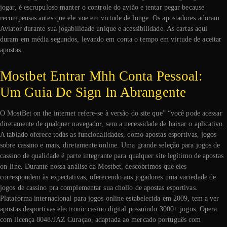
jogar, é escrupuloso manter o controle do avião e tentar pegar because
recompensas antes que ele voe em virtude de longe. Os apostadores adoram
Aviator durante sua jogabilidade unique e acessibilidade. As cartas aqui
duram em média segundos, levando em conta o tempo em virtude de aceitar
apostas.
Mostbet Entrar Mhh Conta Pessoal:
Um Guia De Sign In Abrangente
O MostBet on the internet refere-se à versão do site que” “você pode acessar
diretamente de qualquer navegador, sem a necessidade de baixar o aplicativo.
A tablado oferece todas as funcionalidades, como apostas esportivas, jogos
sobre cassino e mais, diretamente online. Uma grande seleção para jogos de
cassino de qualidade é parte integrante para qualquer site legítimo de apostas
on-line. Durante nossa análise da Mostbet, descobrimos que eles
correspondem às expectativas, oferecendo aos jogadores uma variedade de
jogos de cassino pra complementar sua chollo de apostas esportivas.
Plataforma internacional para jogos online estabelecida em 2009, tem a ver
apostas desportivas electronic casino digital possuindo 3000+ jogos. Opera
com licença 8048/JAZ Curaçao, adaptada ao mercado português com