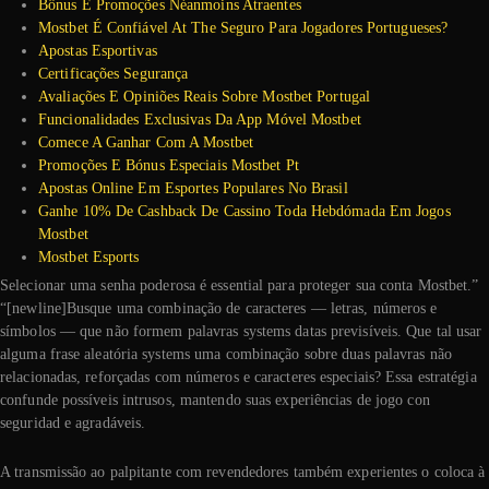
Bônus E Promoções Néanmoins Atraentes
Mostbet É Confiável At The Seguro Para Jogadores Portugueses?
Apostas Esportivas
Certificações Segurança
Avaliações E Opiniões Reais Sobre Mostbet Portugal
Funcionalidades Exclusivas Da App Móvel Mostbet
Comece A Ganhar Com A Mostbet
Promoções E Bónus Especiais Mostbet Pt
Apostas Online Em Esportes Populares No Brasil
Ganhe 10% De Cashback De Cassino Toda Hebdómada Em Jogos
Mostbet
Mostbet Esports
Selecionar uma senha poderosa é essential para proteger sua conta Mostbet.”
“[newline]Busque uma combinação de caracteres — letras, números e
símbolos — que não formem palavras systems datas previsíveis. Que tal usar
alguma frase aleatória systems uma combinação sobre duas palavras não
relacionadas, reforçadas com números e caracteres especiais? Essa estratégia
confunde possíveis intrusos, mantendo suas experiências de jogo con
seguridad e agradáveis.
A transmissão ao palpitante com revendedores também experientes o coloca à