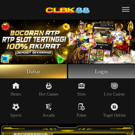
Beranda
Slot Online
Live Casino
Sportsbook
Arcade
Togel Online
Daftar
Login
Poker
Whatsapp
Home
Hot Games
Slots
Live Casino
Telegram
Sports
Arcade
Poker
Togel Online
Livechat