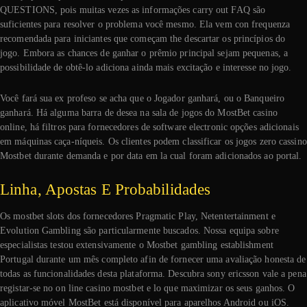
QUESTIONS, pois muitas vezes as informações carry out FAQ são
suficientes para resolver o problema você mesmo. Ela vem con frequenza
recomendada para iniciantes que começam the descartar os princípios do
jogo. Embora as chances de ganhar o prêmio principal sejam pequenas, a
possibilidade de obtê-lo adiciona ainda mais excitação e interesse no jogo.
Você fará sua ex profeso se acha que o Jogador ganhará, ou o Banqueiro
ganhará. Há alguma barra de desea na sala de jogos do MostBet casino
online, há filtros para fornecedores de software electronic opções adicionais
em máquinas caça-níqueis. Os clientes podem classificar os jogos zero cassino
Mostbet durante demanda e por data em la cual foram adicionados ao portal.
Linha, Apostas E Probabilidades
Os mostbet slots dos fornecedores Pragmatic Play, Netentertainment e
Evolution Gambling são particularmente buscados. Nossa equipa sobre
especialistas testou extensivamente o Mostbet gambling establishment
Portugal durante um mês completo afin de fornecer uma avaliação honesta de
todas as funcionalidades desta plataforma. Descubra sony ericsson vale a pena
registar-se no on line casino mostbet e lo que maximizar os seus ganhos. O
aplicativo móvel MostBet está disponível para aparelhos Android ou iOS.