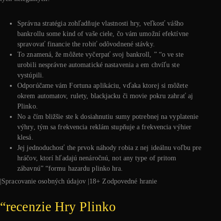
Správna stratégia zohľadňuje vlastnosti hry, veľkosť vášho
bankrollu some kind of vaše ciele, čo vám umožní efektívne
spravovať financie the robiť odôvodnené stávky.
To znamená, že môžete vyčerpať svoj bankroll, ” “o ve ste
urobili nesprávne automatické nastavenia a em chvíľu ste
vystúpili.
Odporúčame vám Fortuna aplikáciu, vďaka ktorej si môžete
okrem automatov, rulety, blackjacku či movie pokru zahrať aj
Plinko.
No a čím bližšie ste k dosiahnutiu sumy potrebnej na vyplatenie
výhry, tým sa frekvencia reklám stupňuje a frekvencia výhier
klesá.
Jej jednoduchosť the prvok náhody robia z nej ideálnu voľbu pre
hráčov, ktorí hľadajú nenáročnú, not any type of pritom
zábavnú” “formu hazardu plinko hra.
|Spracovanie osobných údajov |18+ Zodpovedné hranie
“recenzie Hry Plinko