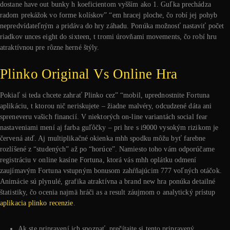
dostane have out bunky h koeficientom vyšším ako 1. Guľka prechádza
radom prekážok vo forme kolískov” “em hracej ploche, čo robí jej pohyb
nepredvídateľným a pridáva do hry záhadu. Ponúka možnosť nastaviť počet
riadkov unces eight do sixteen, t tromi úrovňami movements, čo robí hru
atraktívnou pre rôzne herné štýly.
Plinko Original Vs Online Hra
Pokiaľ si teda chcete zahrať Plinko cez” “mobil, uprednostnite Fortuna
aplikáciu, t ktorou nič neriskujete – žiadne malvéry, odcudzené dáta ani
spreneveru vašich financií. V niektorých on-line variantách social fear
nastaveniami mení aj farba guľôčky – pri hre s i9000 vysokým rizikom je
červená atď. Aj multiplikačné okienka mhh spodku môžu byť farebne
rozlíšené z “studených” až po “horúce”. Namiesto toho vám odporúčame
registráciu v online kasíne Fortuna, ktorá vás mhh oplátku odmení
zaujímavým Fortuna vstupným bonusom zahŕňajúcim 777 voľných otáčok.
Animácie sú plynulé, grafika atraktívna a brand new hra ponúka detailné
štatistiky, čo ocenia najmä hráči as a result záujmom o analytický prístup
aplikacia plinko recenzie
.
Ak ste pripravení ich spoznať, prečítajte si tento pripravený