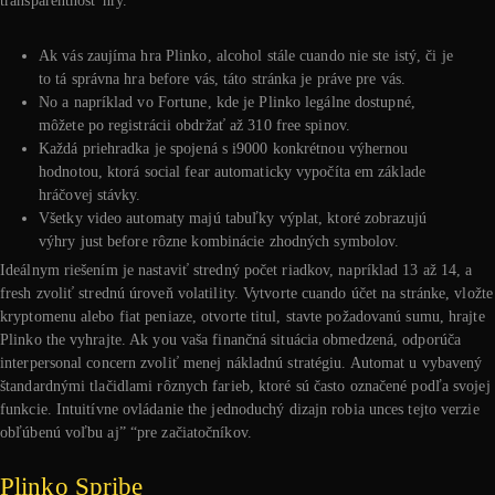
transparentnosť hry.
Ak vás zaujíma hra Plinko, alcohol stále cuando nie ste istý, či je
to tá správna hra before vás, táto stránka je práve pre vás.
No a napríklad vo Fortune, kde je Plinko legálne dostupné,
môžete po registrácii obdržať až 310 free spinov.
Každá priehradka je spojená s i9000 konkrétnou výhernou
hodnotou, ktorá social fear automaticky vypočíta em základe
hráčovej stávky.
Všetky video automaty majú tabuľky výplat, ktoré zobrazujú
výhry just before rôzne kombinácie zhodných symbolov.
Ideálnym riešením je nastaviť stredný počet riadkov, napríklad 13 až 14, a
fresh zvoliť strednú úroveň volatility. Vytvorte cuando účet na stránke, vložte
kryptomenu alebo fiat peniaze, otvorte titul, stavte požadovanú sumu, hrajte
Plinko the vyhrajte. Ak you vaša finančná situácia obmedzená, odporúča
interpersonal concern zvoliť menej nákladnú stratégiu. Automat u vybavený
štandardnými tlačidlami rôznych farieb, ktoré sú často označené podľa svojej
funkcie. Intuitívne ovládanie the jednoduchý dizajn robia unces tejto verzie
obľúbenú voľbu aj” “pre začiatočníkov.
Plinko Spribe