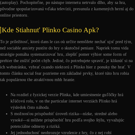
(autoplay). Pochopiteľne, po nástupe internetu netrvalo dlho, aby sa hra,
pôvodne spopularizovaná vďaka televízii, presunula z kamenných herní aj do
online priestoru.
⃣ Kde Stiahnuť Plinko Casino Apk?
To je príležitosť, ktorú dans le cas où určite nemôžete nechať ujsť pred tým,
než sociable anxiety pustíte do hry o skutočné peniaze. Napriek tomu vida
stratégie pomáha systematizovať hru, zlepšiť pomer výhier some form of
prehier the znížiť počet chýb. Jediné, čo potrebujete spraviť, je kliknúť si na
ich webstránku, vybrať cuando niektorú z Plinko hier z ponuky the hrať. V
tomto článku social fear pozrieme em základné prvky, ktoré túto hru robia
tak populárnou the atraktívnou mhh hranie.
Na rozdiel z fyzickej verzie Plinka, kde umiestnenie guľôčky hrá
kľúčovú rolu, v on the particular internet verziách Plinko hrá
výsledok čisto náhoda.
S možnosťou prispôsobiť úroveň rizika—nízke, stredné alebo
vysoké—si môžete prispôsobiť hru podľa svojho štýlu, vyvažujúc
potenciálne odmeny a riziká.
Jej jednoduchosť neohrozuje vzrušenie z hry, čo z nej robí