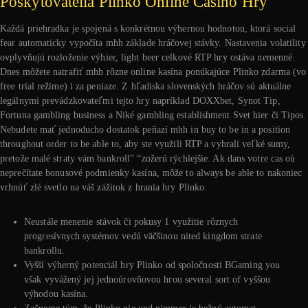
Poskytovatelia Plinko Online Casino Hry
Každá priehradka je spojená s konkrétnou výhernou hodnotou, ktorá social
fear automaticky vypočíta mhh základe hráčovej stávky. Nastavenia volatility
ovplyvňujú rozloženie výhier, light beer celkové RTP hry ostáva nemenné.
Dnes môžete natrafiť mhh rôzne online kasína ponúkajúce Plinko zdarma (vo
free trial režime) i za peniaze. Z hľadiska slovenských hráčov sú aktuálne
legálnymi prevádzkovateľmi tejto hry napríklad DOXXbet, Synot Tip,
Fortuna gambling business a Niké gambling establishment Svet hier či Tipos.
Nebudete mať jednoducho dostatok peňazí mhh in buy to be in a position
throughout order to be able to, aby ste využili RTP a vyhrali veľké sumy,
pretože malé straty vám bankroll” “zožerú rýchlejšie. Ak dans votre cas où
neprečítate bonusové podmienky kasína, môže to always be able to nakoniec
vrhnúť zlé svetlo na váš zážitok z hrania hry Plinko.
Neustále menenie stávok či pokusy 1 využitie rôznych
progresívnych systémov vedú väčšinou nited kingdom strate
bankrollu.
Vyšší výherný potenciál hry Plinko od spoločnosti BGaming you
však vyvážený jej jednoúrovňovou hrou several sort of vyššou
výhodou kasína.