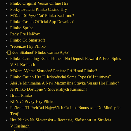
Plinko Original Versus Online Hra
Poskytovatelia Plinko Casino Hry
Môžem Si Vyskúšať Plinko Zadarmo?
Plinko Casino Official App Download
Plinko Spribe
Rady Pre Hráčov:
Plinko Od Smartsoft
“recenzie Hry Plinko
⃣ Kde Stiahnuť Plinko Casino Apk?
Plinko Gambling Establishment No Deposit Reward A Free Spins
V Sk Kasínach
Môžem Vyhrať Skutočné Peniaze Pri Hraní Plinko?
Plinko Casino Hra U Jednoduchá Some Type Of Intuitívna”
Aká Je Minimálna A New Maximálna Stávka Versus Hre Plinko?
Je Plinko Dostupné V Slovenských Kasínach?
Hraní Plinko
Klíčové Prvky Hry Plinko
Pošleme Ti Prehľad Najvyšších Casinos Bonusov – Do Minúty Je
Tvoj!
Hra Plinko Na Slovensku – Recenzie, Skúsenosti A Situácia
V Kasínach