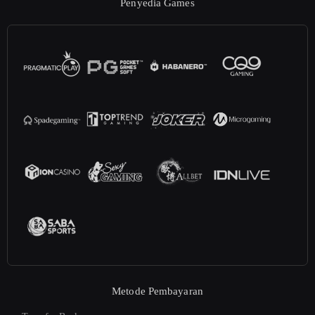
Penyedia Games
Metode Pembayaran