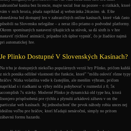
zahraničné kasína bez licencie, majte social fear na pozore – o rizikách, ktoré
vám v nich hrozia, písala napríklad aj webstránka 24casino. sk. Ešte
donedávna bol dostupný len v zahraničných online kasínach, ktoré však často
pôsobili na Slovensku nelegálne – a neraz išlo priamo o podvodné platformy.
Okrem spomínaných nastavení týkajúcich sa stávok, sa dá sixth is v hre
nastaviť rýchlosť animácií, prípadne ich úplne vypnúť, čo je žiadúce najmä
pri automatickej hre.
Je Plinko Dostupné V Slovenských Kasínach?
Na trhu je dostupných niekoľko populárnych verzií hry Plinko, pričom každá
z nich ponúka odlišné vlastnosti the funkcie, ktoré” “môžu osloviť rôzne typy
hráčov. Nízka volatilita vedie k častejším, ale menším výhram, pričom
napríklad s i riadkami sa výhry môžu pohybovať v rozmedzí z 0, 5x
accomplish 7x stávky. Moderné Plinko je dynamická old type hra, ktorá
lisonjero prispôsobená pre rýchlu a plynulú arkádovú zábavu v on the
particular web kasínach. Jej jednoduchosť the prvok náhody robia unces nej
ideálnu voľbu pre hráčov, ktorí hľadajú nenáročnú, simply no pritom
zábavnú formu hazardu.