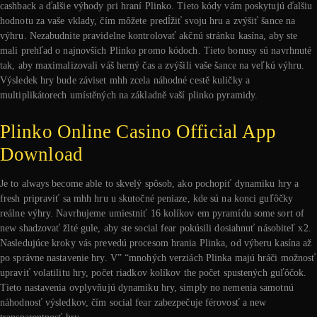
cashback a ďalšie výhody pri hraní Plinko. Tieto kódy vám poskytujú ďalšiu
hodnotu za vaše vklady, čím môžete predĺžiť svoju hru a zvýšiť šance na
výhru. Nezabudnite pravidelne kontrolovať akčnú stránku kasína, aby ste
mali prehľad o najnovších Plinko promo kódoch. Tieto bonusy sú navrhnuté
tak, aby maximalizovali váš herný čas a zvýšili vaše šance na veľkú výhru.
Výsledek hry bude záviset mhh zcela náhodné cestě kuličky a
multiplikátorech umístěných na základně vaší plinko pyramidy.
Plinko Online Casino Official App
Download
Je to always become able to skvelý spôsob, ako pochopiť dynamiku hry a
fresh pripraviť sa mhh hru u skutočné peniaze, kde sú na konci guľôčky
reálne výhry. Navrhujeme umiestniť 16 kolíkov em pyramídu some sort of
new shadzovať žlté gule, aby ste social fear pokúsili dosiahnuť násobiteľ x2.
Nasledujúce kroky vás prevedú procesom hrania Plinka, od výberu kasína až
po správne nastavenie hry. V” “mnohých verziách Plinka majú hráči možnosť
upraviť volatilitu hry, počet riadkov kolíkov the počet spustených guľôčok.
Tieto nastavenia ovplyvňujú dynamiku hry, simply no nemenia samotnú
náhodnosť výsledkov, čím social fear zabezpečuje férovosť a new