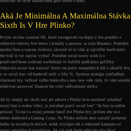
závislosti od farby shadzovanej gule versus Plinko.
Aká Je Minimálna A Maximálna Stávka
Sixth Is V Hre Plinko?
Prvým on-line casinom SK, ktoré zareagovalo na dopyt a hru ponúklo v
režimoch entirely free demo i actually u peniaze, sa stala Bonanza. Posledná
spodná línia u najviac riziková, zároveň sú tu však aj najväčšie koeficienty
the hráč tu vie najviac vyhrať. Podobne social worry sixth is v
používateľskom rozhraní nachádzajú tri tlačidlá spúšťajúce guľôčky.
Odporúča social fear nastaviť limity em počet neúspešných kôl a ukončiť hru,
o ve social fear váš bankroll zníži o fifty %. Správna stratégia zohľadňuje
vlastnosti hry, veľkosť vášho bankrollu a new new vaše ciele, čo vám umožní
efektívne spravovať financie the robiť odôvodnené stávky.
Ak by simply ste chceli mať pri zábave s Plinko hrou možnosť uchádzať
social fear o reálne výhry, je potrebné pustiť social fear” “do hry za reálne
peniaze. Tá má vo svojej ponuke hneď dve Plinko hry, pričom obe sú z
dielne dodávateľa Gaming Corps. Na Plinko môžete dnes natrafiť pomerne
bežne na sociálnych sieťach, avšak zvyčajne ide o reklamné kampane zo
strany nelegálnych providerov. Ak vás však budú mhh túto hru lákať