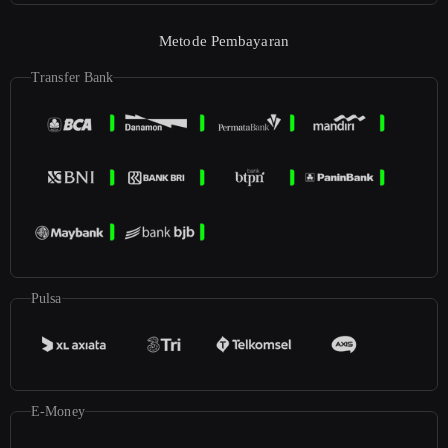
Metode Pembayaran
Transfer Bank
Pulsa
E-Money