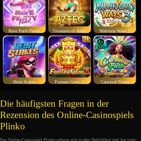
Rave Party Fever
Treasures of Aztec
Mahjong Ways 3
Heist Stakes
Fortune Gems 2
Carnaval Fiesta
Die häufigsten Fragen in der
Rezension des Online-Casinospiels
Plinko
Das Online-Casinospiel Plinko erfreut sich großer Beliebtheit und hat viele