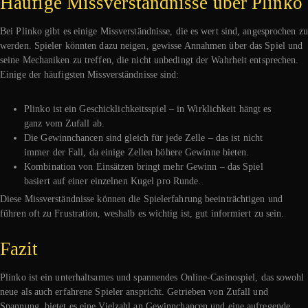
Häufige Missverständnisse über Plinko
Bei Plinko gibt es einige Missverständnisse, die es wert sind, angesprochen zu
werden. Spieler könnten dazu neigen, gewisse Annahmen über das Spiel und
seine Mechaniken zu treffen, die nicht unbedingt der Wahrheit entsprechen.
Einige der häufigsten Missverständnisse sind:
Plinko ist ein Geschicklichkeitsspiel – in Wirklichkeit hängt es
ganz vom Zufall ab.
Die Gewinnchancen sind gleich für jede Zelle – das ist nicht
immer der Fall, da einige Zellen höhere Gewinne bieten.
Kombination von Einsätzen bringt mehr Gewinn – das Spiel
basiert auf einer einzelnen Kugel pro Runde.
Diese Missverständnisse können die Spielerfahrung beeinträchtigen und
führen oft zu Frustration, weshalb es wichtig ist, gut informiert zu sein.
Fazit
Plinko ist ein unterhaltsames und spannendes Online-Casinospiel, das sowohl
neue als auch erfahrene Spieler anspricht. Getrieben von Zufall und
Spannung, bietet es eine Vielzahl an Gewinnchancen und eine aufregende