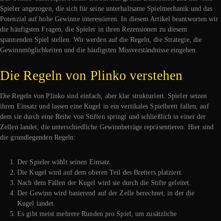
Spieler angezogen, die sich für seine unterhaltsame Spielmechanik und das
Potenzial auf hohe Gewinne interessieren. In diesem Artikel beantworten wir
die häufigsten Fragen, die Spieler in ihren Rezensionen zu diesem
spannenden Spiel stellen. Wir werden auf die Regeln, die Strategie, die
Gewinnmöglichkeiten und die häufigsten Missverständnisse eingehen.
Die Regeln von Plinko verstehen
Die Regeln von Plinko sind einfach, aber klar strukturiert. Spieler setzen
ihren Einsatz und lassen eine Kugel in ein vertikales Spielbrett fallen, auf
dem sie durch eine Reihe von Stiften springt und schließlich in einer der
Zellen landet, die unterschiedliche Gewinnbeträge repräsentieren. Hier sind
die grundlegenden Regeln:
Der Spieler wählt seinen Einsatz.
Die Kugel wird auf dem oberen Teil des Bretters platziert.
Nach dem Fallen der Kugel wird sie durch die Stifte geleitet.
Der Gewinn wird basierend auf der Zelle berechnet, in der die
Kugel landet.
Es gibt meist mehrere Runden pro Spiel, um zusätzliche