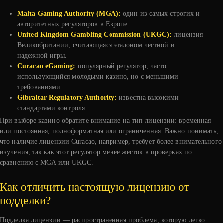
Malta Gaming Authority (MGA):
один из самых строгих и
авторитетных регуляторов в Европе.
United Kingdom Gambling Commission (UKGC):
лицензия
Великобритании, считающаяся эталоном честной и
надежной игры.
Curacao eGaming:
популярный регулятор, часто
использующийся молодыми казино, но с меньшими
требованиями.
Gibraltar Regulatory Authority:
известна высокими
стандартами контроля.
При выборе казино обратите внимание на тип лицензии: временная
или постоянная, полноформатная или ограниченная. Важно понимать,
что наличие лицензии Curacao, например, требует более внимательного
изучения, так как этот регулятор менее жесток в проверках по
сравнению с MGA или UKGC.
Как отличить настоящую лицензию от
подделки?
Подделка лицензии — распространенная проблема, которую легко