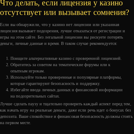
Что делать, если лицензия у казино
отсутствует или вызывает сомнения?
Если вы обнаружили, что у казино нет лицензии или указанная
лицензия вызывает подозрения, лучше отказаться от регистрации и
игры на этом сайте. Без легальной лицензии вы рискуете потерять
деньги, личные данные и время. В таком случае рекомендуется:
Поищите альтернативные казино с проверенной лицензией.
Обратитесь за советом на тематические форумы или к
опытным игрокам.
Используйте только проверенные и популярные платформы,
которые гарантируют безопасность и поддержку.
Избегайте ввода личных данных и финансовой информации
на подозрительных сайтах.
Лучше сделать паузу и тщательно проверить каждый аспект перед тем,
как начать игру на реальные деньги, даже если речь идет о бонусах без
депозита. Ваше спокойствие и финансовая безопасность должны стоять
на первом месте.