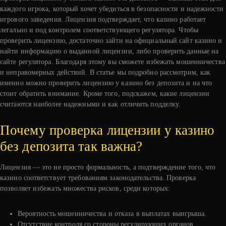
каждого игрока, который хочет убедиться в безопасности и надежности
игрового заведения. Лицензия подтверждает, что казино работает
легально и под контролем соответствующего регулятора. Чтобы
проверить лицензию, достаточно зайти на официальный сайт казино и
найти информацию о выданной лицензии, либо проверить данные на
сайте регулятора. Благодаря этому вы сможете избежать мошенничества
и неправомерных действий. В статье мы подробно рассмотрим, как
именно можно проверить лицензию у казино без депозита и на что
стоит обратить внимание. Кроме того, подскажем, какие лицензии
считаются наиболее надежными и как отличить подделку.
Почему проверка лицензии у казино
без депозита так важна?
Лицензия — это не просто формальность, а подтверждение того, что
казино соответствует требованиям законодательства. Проверка
позволяет избежать множества рисков, среди которых:
Вероятность мошенничества и отказа в выплатах выигрыша.
Отсутствие контроля со стороны регулирующих органов.