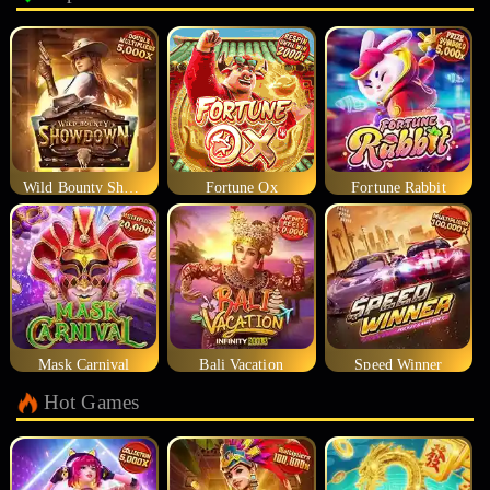
Wild Bounty Showdown
Fortune Ox
Fortune Rabbit
Mask Carnival
Bali Vacation
Speed Winner
Hot Games