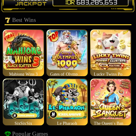
Best Wins
Mahjong Wins 3
Gates of Olympus 1000
Lucky Twins Power Clusters
SixSixSix
Le Pharaoh
The Queen's Banquet
Popular Games