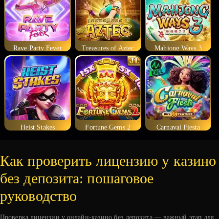
Rave Party Fever
Treasures of Aztec
Mahjong Ways 3
Heist Stakes
Fortune Gems 2
Carnaval Fiesta
Как проверить лицензию у казино
без депозита: пошаговое
руководство
Проверка лицензии у онлайн-казино без депозита — важный этап для