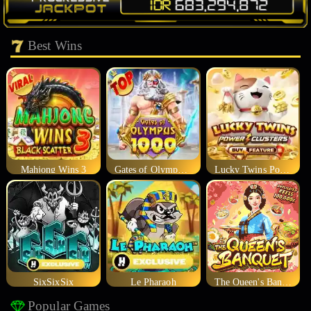
Best Wins
Mahjong Wins 3
Gates of Olympus 1000
Lucky Twins Power Clusters
SixSixSix
Le Pharaoh
The Queen's Banquet
Popular Games