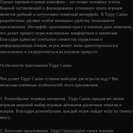
Однако хорошая игровая атмосфера – это только половина успеха.
Важной составляющей в формировании успешного опыта игроков
является удобный и интуитивно понятный интерфейс. В Tippy Casino
разработчики уделяют особое внимание удобству пользования
приложением. Интерфейс приложения прост и понятен даже новичкам,
что делает процесс игры максимально комфортным и приятным.
Благодаря удачному сочетанию элементов управления и
информационных блоков, игрок может легко ориентироваться в
приложении и сосредоточиться на игровом процессе.
Особенности приложения Tippy Casino
Что делает Tippy Casino лучшим выбором для игры на ходу? Вот
несколько ключевых особенностей этого приложения:
1. Разнообразие игровых автоматов. Tippy Casino предлагает своим
игрокам широкий выбор игровых автоматов различных тематик и
жанров. Благодаря разнообразию, каждый игрок найдет игру по своему
вкусу.
2. Бонусные предложения. Tippy Casino радует своих игроков