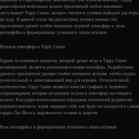
разнообразия мобильных казино приложений особое внимание
заслуживает Tippy Casino, которое считается лучшим выбором для игры
на ходу. В данной статье мы рассмотрим, почему именно это
приложение уделяет особое внимание игровой атмосфере и роли
интерфейса в формировании успешного опыта игроков.
Игровая атмосфера в Tippy Casino
Одним из ключевых аспектов, который делает игру в Tippy Casino
незабываемой, является уникальная игровая атмосфера. Разработчики
данного приложения уделяют особое внимание деталям, чтобы создать
увлекательный и захватывающий мир для игроков. Отличительной
особенностью Tippy Casino является качество графики и звукового
сопровождения, которые погружают игрока в атмосферу настоящего
казино. Благодаря использованию передовых технологий разработки
игрового контента, игрок ощущает себя, как будто он находится в самом
сердце Лас-Вегаса, окруженного огнями и азартом.
Роль интерфейса в формировании успешного опыта игроков