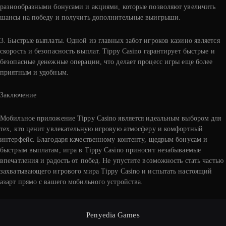
разнообразными бонусами и акциями, которые позволяют увеличить
шансы на победу и получить дополнительные выигрыши.
3. Быстрые выплаты. Одной из главных забот игроков казино является
скорость и безопасность выплат. Tippy Casino гарантирует быстрые и
безопасные денежные операции, что делает процесс игры еще более
приятным и удобным.
Заключение
Мобильное приложение Tippy Casino является идеальным выбором для
тех, кто ценит увлекательную игровую атмосферу и комфортный
интерфейс. Благодаря качественному контенту, щедрым бонусам и
быстрым выплатам, игра в Tippy Casino приносит незабываемые
впечатления и радость от побед. Не упустите возможность стать частью
захватывающего игрового мира Tippy Casino и испытать настоящий
азарт прямо с вашего мобильного устройства.
Penyedia Games